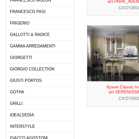
FRANCESCO MOLON
art.PARK_AVE
CA'D'OR
FRANCESCO PASI
FRIGERIO
GALLOTTI & RADICE
GAMMA ARREDAMENTI
GIORGETTI
GIORGIO COLLECTION
GIUSTI PORTOS
Кухня Classic In
art.SERENISS
GOTHA
CA'D'OR
GRILLI
IDEALSEDIA
INTERSTYLE
ISACCO AGOSTONI