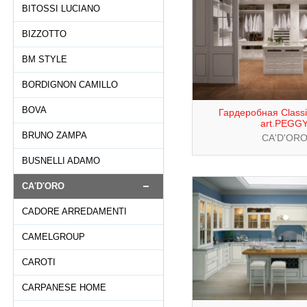
BITOSSI LUCIANO
BIZZOTTO
BM STYLE
BORDIGNON CAMILLO
BOVA
Гардеробная Classic
art.PEGG
BRUNO ZAMPA
CA'D'OR
BUSNELLI ADAMO
CA'D'ORO
CADORE ARREDAMENTI
CAMELGROUP
CAROTI
CARPANESE HOME