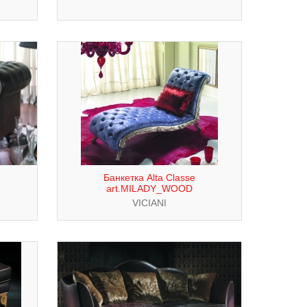
Банкетка Alta Classe
art.MILADY_WOOD
VICIANI