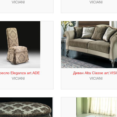
VICIANI
VICIANI
ресло Eleganza art.ADE
Диван Alta Classe art.VIS
VICIANI
VICIANI