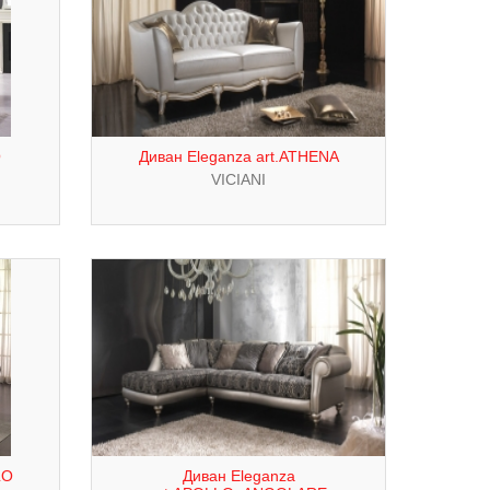
O
Диван Eleganza art.ATHENA
VICIANI
LO
Диван Eleganza