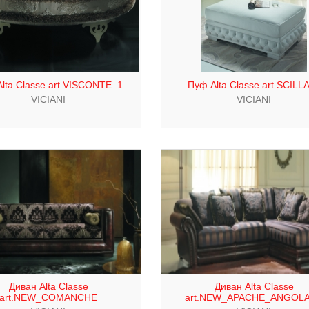
lta Classe art.VISCONTE_1
Пуф Alta Classe art.SCILL
VICIANI
VICIANI
Диван Alta Classe
Диван Alta Classe
art.NEW_COMANCHE
art.NEW_APACHE_ANGOL