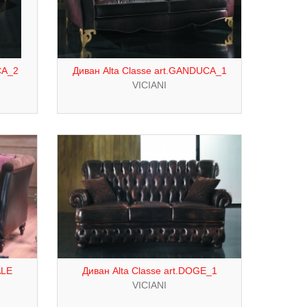
CA_2
Диван Alta Classe art.GANDUCA_1
VICIANI
ALE
Диван Alta Classe art.DOGE_1
VICIANI