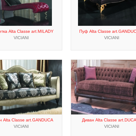
тка Alta Classe art.MILADY
Пуф Alta Classe art.GANDU
VICIANI
VICIANI
н Alta Classe art.GANDUCA
Диван Alta Classe art.DUC
VICIANI
VICIANI