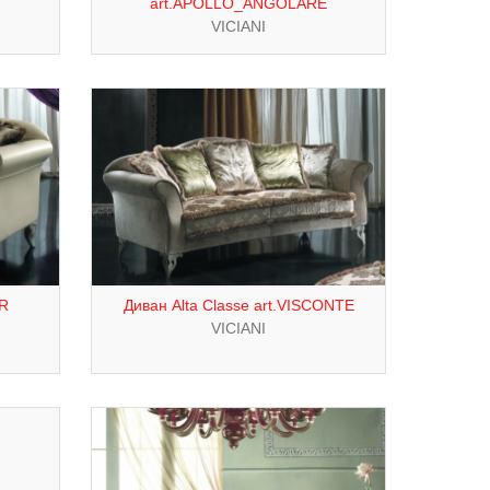
art.APOLLO_ANGOLARE
VICIANI
IR
Диван Alta Classe art.VISCONTE
VICIANI