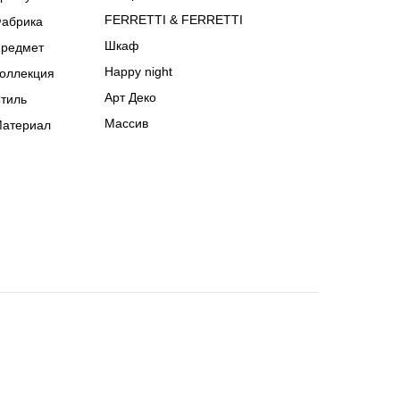
абрика
FERRETTI & FERRETTI
редмет
Шкаф
оллекция
Happy night
тиль
Арт Деко
атериал
Массив