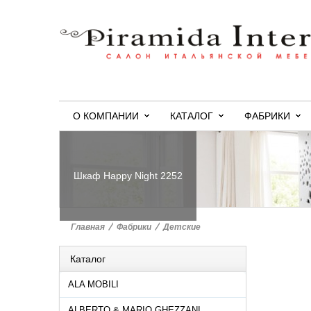
О КОМПАНИИ
КАТАЛОГ
ФАБРИКИ
Шкаф Happy Night 2252
Главная
>
Фабрики
>
Детские
Каталог
ALA MOBILI
ALBERTO & MARIO GHEZZANI