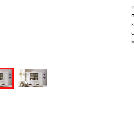
Ф
П
К
С
М