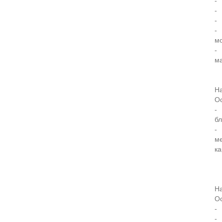
- 
- 
-
- 
мо
-
м
Н
О
- 
б
- 
м
ка
На
О
-
- 