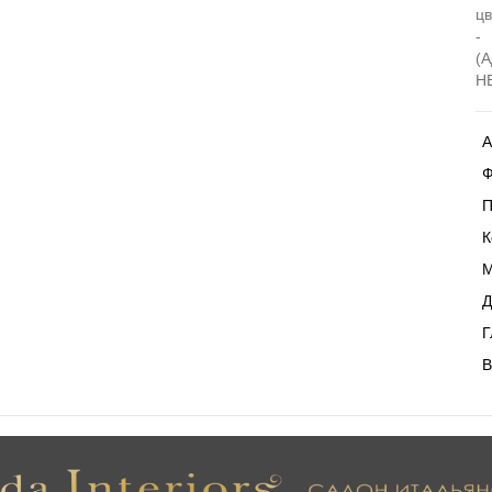
цв
-
(
H
А
Ф
П
К
М
Д
Г
В