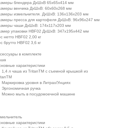
азмеры блендера ДxШxВ 65x65x414 мм
азмеры венчика ДxШxВ: 60x60x268 мм
азмеры измельчителя. ДxШxВ: 136x136x203 мм
азмеры пресса для картофеля ДxШxВ: 96x96x247 мм
азмеры чаши ДxШxВ: 174x117x203 мм
азмер упаковки HBF02 ДxШxВ: 347x195x442 мм
с нетто HBF02 2,00 кг
с брутто HBF02 3,6 кг
сессуары в комплекте
аша
сновные характеристики
1,4 л чаша из TritanTM с съемной крышкой из
itanTM
Маркировка уровня в Литрах/Унциях
 Эргономичная ручка
 Можно мыть в посудомоечной машине
змельчитель
сновные характеристики