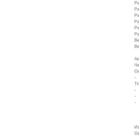
Р
Р
Р
Р
Р
Р
Ве
Ве
Ак
Ч
О
- 
Tr
- 
-
-
И
О