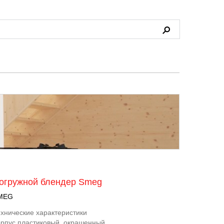
огружной блендер Smeg
MEG
хнические характеристики
рпус пластиковый, окрашенный