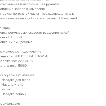
гономичная и нескользящая рукоятка
епление кабеля в комплекте
териал погружной части - нержавеющая сталь
жи из нержавеющей стали с системой FlowBlend
ункции
опка регулировки скорости вращения ножей
нопка ВКЛ/ВЫКЛ
нопка ТУРБО режима
лектрическое подключение
щность: 700 Вт (EU/UK/AU/SA)
апряжение: 220-240В
стота тока: 50/60
сессуары в комплекте:
 Насадка для пюре
 Измельчитель
 Чаша
 Насадка-венчик
пецификация