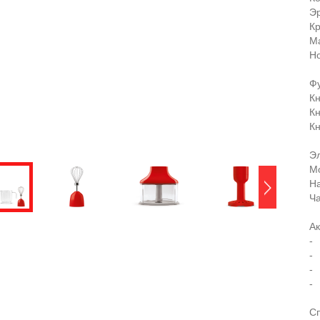
Эр
Кр
Ма
Но
Ф
Кн
К
К
Э
Мо
Н
Ча
Ак
-
-
-
-
С