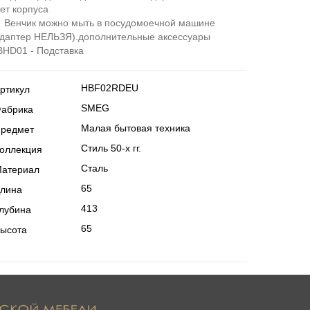
ет корпуса
 Венчик можно мыть в посудомоечной машине
Адаптер НЕЛЬЗЯ).дополнительные аксессуары
BHD01 - Подставка
ртикул
HBF02RDEU
абрика
SMEG
редмет
Малая бытовая техника
оллекция
Стиль 50-х гг.
атериал
Сталь
лина
65
лубина
413
ысота
65