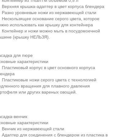
Контейнер из TritanTM объемом 0,5 л
Верхняя крышка-адаптер в цвет корпуса блендера
 Разно уровневые ножи из нержавеющей стали
Нескользящее основание серого цвета, которое
жно использовать как крышку для контейнера
 Контейнер и ножи можно мыть в посудомоечной
ашине (крышку НЕЛЬЗЯ).
асадка для пюре
сновные характеристики
Пластиковый корпус в цвет основного корпуса
лендера
Пластиковые ножи серого цвета с технологией
едленного вращения для плавного давления
ртофеля или других вареных овощей.
садка-венчик
сновные характеристики
 Венчик из нержавеющей стали
Адаптер для соединения с блендером из пластика в