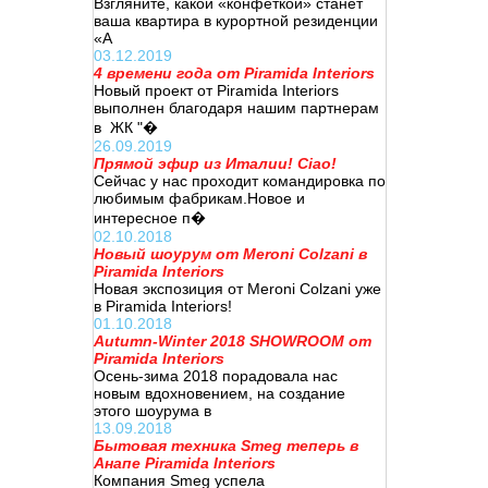
Взгляните, какой «конфеткой» станет
ваша квартира в курортной резиденции
«А
03.12.2019
4 времени года от Piramida Interiors
Новый проект от Piramida Interiors
выполнен благодаря нашим партнерам
в ЖК "�
26.09.2019
Прямой эфир из Италии! Ciao!
Сейчас у нас проходит командировка по
любимым фабрикам.Новое и
интересное п�
02.10.2018
Новый шоурум от Meroni Colzani в
Piramida Interiors
Новая экспозиция от Meroni Colzani уже
в Piramida Interiors!
01.10.2018
Autumn-Winter 2018 SHOWROOM от
Piramida Interiors
Осень-зима 2018 порадовала нас
новым вдохновением, на создание
этого шоурума в
13.09.2018
Бытовая техника Smeg теперь в
Анапе Piramida Interiors
Компания Smeg успела