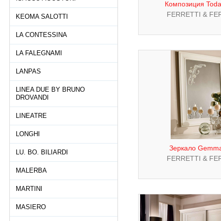
Композиция Today
FERRETTI & FE
KEOMA SALOTTI
LA CONTESSINA
LA FALEGNAMI
LANPAS
LINEA DUE BY BRUNO
DROVANDI
LINEATRE
LONGHI
Зеркало Gemma
LU. BO. BILIARDI
FERRETTI & FE
MALERBA
MARTINI
MASIERO