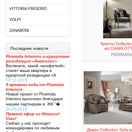
VITTORIA FRIGERIO
VOLPI
ZANABONI
Кресло Collecti
Последние новости
art.CHARLOT
PIERMARI
Piramida Interiors и курортная
резиденция «Анаполис»
Взгляните, какой «конфеткой»
станет ваша квартира в
курортной резиденции «А
03.12.2019
4 времени года от Piramida
Interiors
Новый проект от Piramida
Interiors выполнен благодаря
нашим партнерам в ЖК "�
26.09.2019
Прямой эфир из Италии!
Ciao!
Сейчас у нас проходит
командировка по любимым
Диван Collection Sofa 