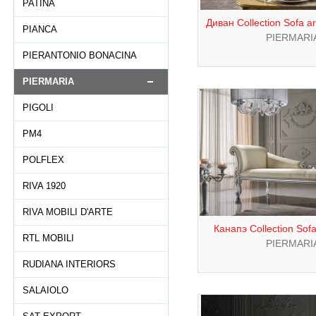
PATINA
Диван Collection Sofa 
PIANCA
PIERMARI
PIERANTONIO BONACINA
PIERMARIA
PIGOLI
PM4
POLFLEX
RIVA 1920
RIVA MOBILI D'ARTE
Канапэ Collection Sof
RTL MOBILI
PIERMARI
RUDIANA INTERIORS
SALAIOLO