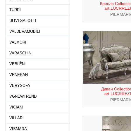
Кресло Collecti
art.LUCRREZ
TURRI
PIERMARI
ULIVI SALOTTI
VALDERAMOBILI
VALMORI
VARASCHIN
VEBLÈN
VENERAN
VERYSOFA
Диван Collectio
art.LUCRREZ
VGNEWTREND
PIERMARI
VICIANI
VILLARI
VISMARA