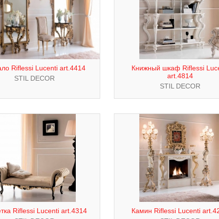
ло Riflessi Lucenti art.4414
Книжный шкаф Riflessi Luce
art.4814
STIL DECOR
STIL DECOR
тка Riflessi Lucenti art.4314
Камин Riflessi Lucenti art.4