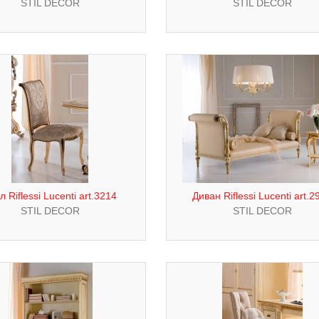
STIL DECOR
STIL DECOR
л Riflessi Lucenti art.3214
Диван Riflessi Lucenti art.2
STIL DECOR
STIL DECOR