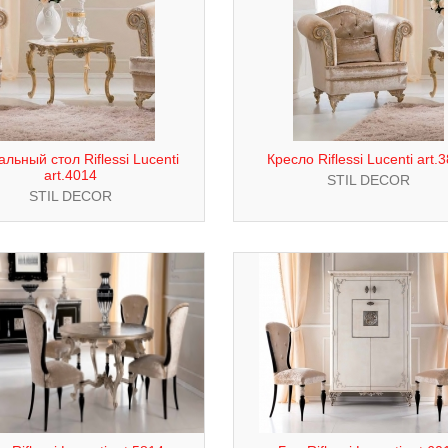
льный стол Riflessi Lucenti
Кресло Riflessi Lucenti art.
art.4014
STIL DECOR
STIL DECOR