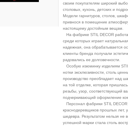
своим покупателям широкий выбо
столовых, кухонь, детских и подро
Модели гарнитуров, столов, шкаф
привнося в помещение атмосферу
настоящему достойным вещам.
На фабрике STIL DECOR работаю
среди которых играет натуральна
надежная, она обрабатывается ос
клиенты бренда получали эстетич
радовались ее долговечности.
Особую изюминку изделиям STIL
нотки эксклюзивности, столь ценн
производство преобладает над ш
на той отделке, которая пришлас
резьбы, узор, соответствующий 
подчеркивающий оформление ко
Персонал фабрики STIL DECOR б
краснодеревщиков прошлых лет, 
шедевра. Результатом нельзя не 
успешной марки стала столь вост