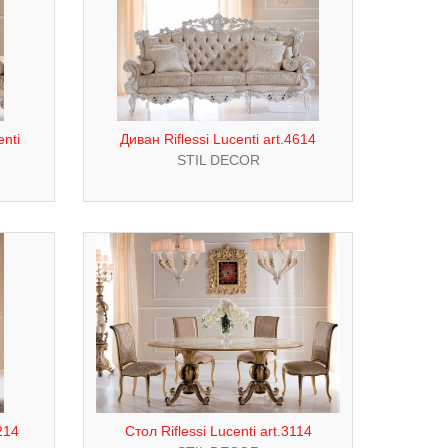
nti
Диван Riflessi Lucenti art.4614
STIL DECOR
214
Стол Riflessi Lucenti art.3114