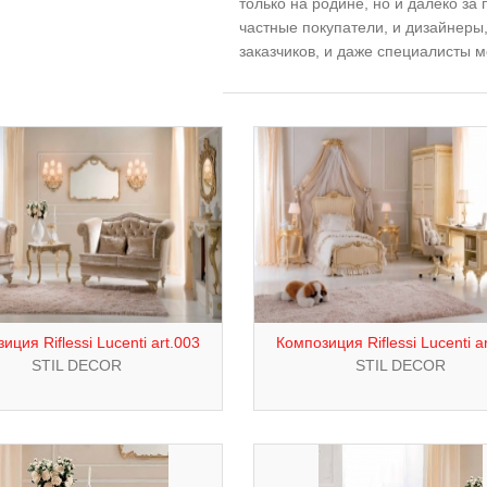
только на родине, но и далеко за
частные покупатели, и дизайнер
заказчиков, и даже специалисты м
иция Riflessi Lucenti art.003
Композиция Riflessi Lucenti a
STIL DECOR
STIL DECOR