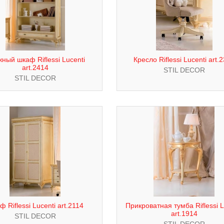
ный шкаф Riflessi Lucenti
Кресло Riflessi Lucenti art.
art.2414
STIL DECOR
STIL DECOR
 Riflessi Lucenti art.2114
Прикроватная тумба Riflessi L
art.1914
STIL DECOR