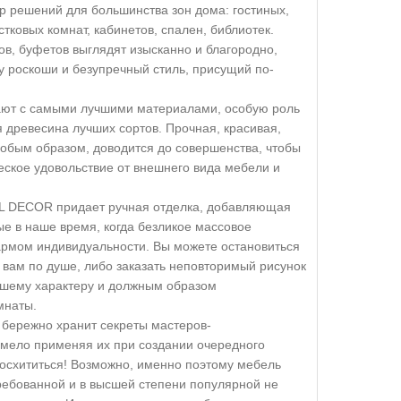
р решений для большинства зон дома: гостиных,
стковых комнат, кабинетов, спален, библиотек.
ов, буфетов выглядят изысканно и благородно,
 роскоши и безупречный стиль, присущий по-
т с самыми лучшими материалами, особую роль
я древесина лучших сортов. Прочная, красивая,
обым образом, доводится до совершенства, чтобы
еское удовольствие от внешнего вида мебели и
 DECOR придает ручная отделка, добавляющая
ые в наше время, когда безликое массовое
армом индивидуальности. Вы можете остановиться
ь вам по душе, либо заказать неповторимый рисунок
вашему характеру и должным образом
мнаты.
ережно хранит секреты мастеров-
умело применяя их при создании очередного
восхититься! Возможно, именно поэтому мебель
ребованной и в высшей степени популярной не