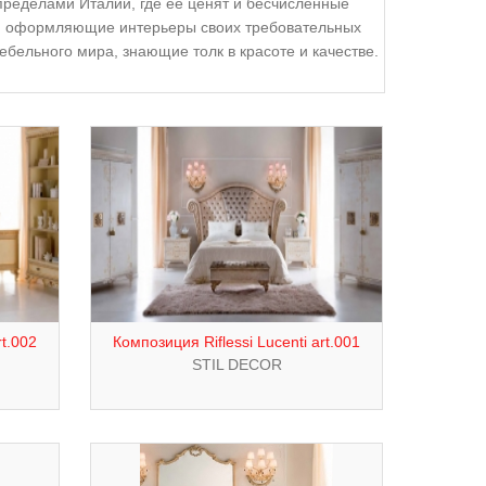
 пределами Италии, где ее ценят и бесчисленные
ы, оформляющие интерьеры своих требовательных
ебельного мира, знающие толк в красоте и качестве.
rt.002
Композиция Riflessi Lucenti art.001
STIL DECOR