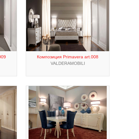
009
Композиция Primavera art.008
VALDERAMOBILI