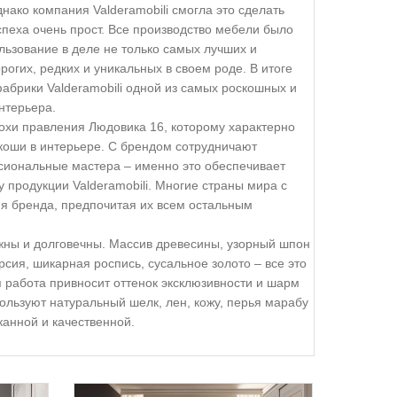
нако компания Valderamobili смогла это сделать
успеха очень прост. Все производство мебели было
льзование в деле не только самых лучших и
рогих, редких и уникальных в своем роде. В итоге
абрики Valderamobili одной из самых роскошных и
нтерьера.
охи правления Людовика 16, которому характерно
скоши в интерьере. С брендом сотрудничают
сиональные мастера – именно это обеспечивает
 продукции Valderamobili. Многие страны мира с
я бренда, предпочитая их всем остальным
ы и долговечны. Массив древесины, узорный шпон
рсия, шикарная роспись, сусальное золото – все это
я работа привносит оттенок эксклюзивности и шарм
ользуют натуральный шелк, лен, кожу, перья марабу
канной и качественной.