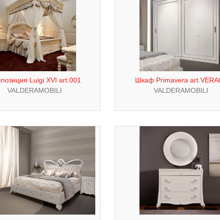
позиция Luigi XVI art.001
Шкаф Primavera art.VERA
VALDERAMOBILI
VALDERAMOBILI