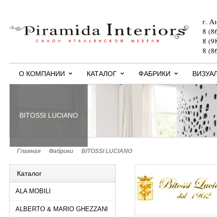
г. А
8 (8
8 (9
8 (8
О КОМПАНИИ
КАТАЛОГ
ФАБРИКИ
ВИЗУА
BITOSSI LUCIANO
Главная
>
Фабрики
>
BITOSSI LUCIANO
Каталог
ALA MOBILI
ALBERTO & MARIO GHEZZANI