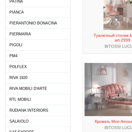
PATINA
PIANCA
PIERANTONIO BONACINA
PIERMARIA
Туалетный столик 
art.2939
PIGOLI
BITOSSI LUC
PM4
POLFLEX
RIVA 1920
RIVA MOBILI D'ARTE
RTL MOBILI
RUDIANA INTERIORS
SALAIOLO
Кровать Mon Amour
BITOSSI LUC