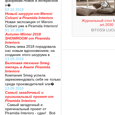
фабрикам.Новое и интересное
п�
02.10.2018
Новый шоурум от Meroni
Colzani в Piramida Interiors
Журнальный стол 
Новая экспозиция от Meroni
art.2030
Colzani уже в Piramida Interiors!
01.10.2018
BITOSSI LUC
Autumn-Winter 2018
SHOWROOM от Piramida
Interiors
Осень-зима 2018 порадовала
нас новым вдохновением, на
создание этого шоурума в
13.09.2018
Бытовая техника Smeg
теперь в Анапе Piramida
Interiors
Компания Smeg успела
зарекомендовать себя не только
среди производителей эли�
13.09.2018
Самый загадочный и
оригинальный проект от
Piramida Interiors
Самый загадочный и
оригинальный проект от
Piramida Interiors - сдан! Всё