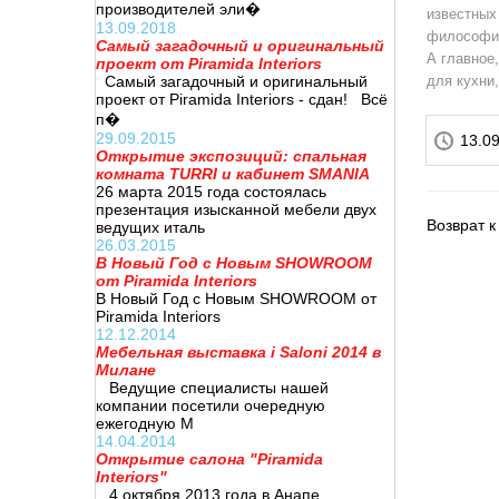
производителей эли�
известных
13.09.2018
философии
Самый загадочный и оригинальный
А главное
проект от Piramida Interiors
Самый загадочный и оригинальный
для кухни
проект от Piramida Interiors - сдан! Всё
п�
29.09.2015
13.0
Открытие экспозиций: спальная
комната TURRI и кабинет SMANIA
26 марта 2015 года состоялась
презентация изысканной мебели двух
Возврат к
ведущих италь
26.03.2015
В Новый Год с Новым SHOWROOM
от Piramida Interiors
В Новый Год с Новым SHOWROOM от
Piramida Interiors
12.12.2014
Мебельная выставка i Saloni 2014 в
Милане
Ведущие специалисты нашей
компании посетили очередную
ежегодную М
14.04.2014
Открытие салона "Piramida
Interiors"
4 октября 2013 года в Анапе