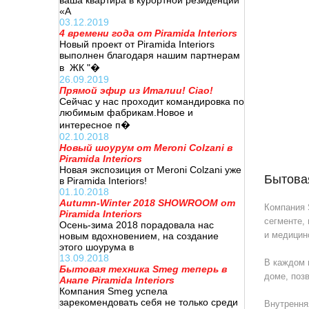
ваша квартира в курортной резиденции
«А
03.12.2019
4 времени года от Piramida Interiors
Новый проект от Piramida Interiors
выполнен благодаря нашим партнерам
в ЖК "�
26.09.2019
Прямой эфир из Италии! Ciao!
Сейчас у нас проходит командировка по
любимым фабрикам.Новое и
интересное п�
02.10.2018
Новый шоурум от Meroni Colzani в
Piramida Interiors
Новая экспозиция от Meroni Colzani уже
Бытовая
в Piramida Interiors!
01.10.2018
Autumn-Winter 2018 SHOWROOM от
Компания 
Piramida Interiors
сегменте,
Осень-зима 2018 порадовала нас
и медицин
новым вдохновением, на создание
этого шоурума в
13.09.2018
В каждом 
Бытовая техника Smeg теперь в
доме, поз
Анапе Piramida Interiors
Компания Smeg успела
зарекомендовать себя не только среди
Внутрення