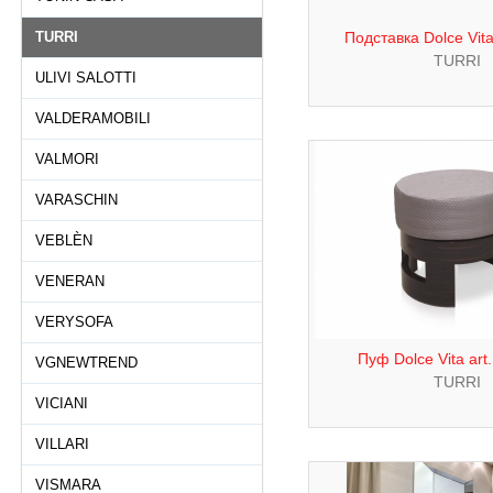
TURRI
Подставка Dolce Vit
TURRI
ULIVI SALOTTI
VALDERAMOBILI
VALMORI
VARASCHIN
VEBLÈN
VENERAN
VERYSOFA
Пуф Dolce Vita ar
VGNEWTREND
TURRI
VICIANI
VILLARI
VISMARA