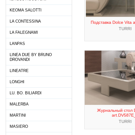
KEOMA SALOTTI
LA CONTESSINA
Подставка Dolce Vita 
TURRI
LA FALEGNAMI
LANPAS
LINEA DUE BY BRUNO
DROVANDI
LINEATRE
LONGHI
LU. BO. BILIARDI
MALERBA
Журнальный стол D
art.DV587E
MARTINI
TURRI
MASIERO